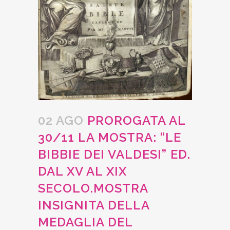
02 AGO
PROROGATA AL
30/11 LA MOSTRA: “LE
BIBBIE DEI VALDESI” ED.
DAL XV AL XIX
SECOLO.MOSTRA
INSIGNITA DELLA
MEDAGLIA DEL