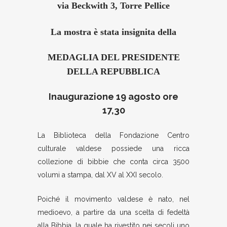
via Beckwith 3, Torre Pellice
La mostra è stata insignita della
MEDAGLIA DEL PRESIDENTE
DELLA REPUBBLICA
Inaugurazione 19 agosto ore
17,30
La Biblioteca della Fondazione Centro
culturale valdese possiede una ricca
collezione di bibbie che conta circa 3500
volumi a stampa, dal XV al XXI secolo.
Poiché il movimento valdese è nato, nel
medioevo, a partire da una scelta di fedeltà
alla Bibbia, la quale ha rivestito nei secoli uno