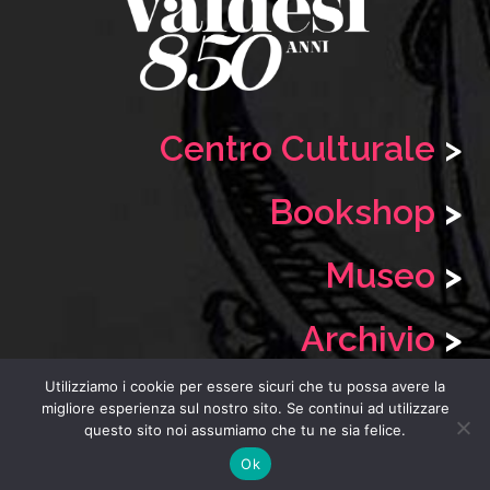
Centro Culturale
>
Bookshop
>
Museo
>
Archivio
>
Utilizziamo i cookie per essere sicuri che tu possa avere la
migliore esperienza sul nostro sito. Se continui ad utilizzare
questo sito noi assumiamo che tu ne sia felice.
Copyright 2020
Fondazione Centro Culturale Valdese
| P. IVA
Ok
06483470016
|
Web & Com
® |
Privacy e Cookies
|
Icon Credits